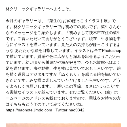
林クリニックギャラリーへようこそ。
今月のギャラリーは、『菜生(なお)のほっこりイラスト展』で
す。林クリニックギャラリーでは初めての展示です。菜生さんか
らのメッセージをご紹介します。「初めまして茨木市在住の菜生
です。ご覧いただいてありがとうございます。現在、生き物を中
心にイラストを描いています。見た人の気持ちがほっこりするよ
うな あたたかな絵を目指しています。イラストは全てPhotoshop
で描いています。質感や色に広がりと深みを出せるようこだわっ
ています。幼い頃から川遊びや海が好きで、今も水族館へはよく
足を運びます。虫や動物、生き物は見ていておもしろいです。絵
を描く道具はデジタルですが「ぬくもり」を感じる絵を描いてい
きたいです。みな様に楽しんでいただけましたら幸いです。どう
ぞよろしくお願いします。」寒いこの季節、まさに“ほっこり”す
る素敵なイラストが並んでいます。ぜひご覧ください。(森) ホ
ームページのアドレスも載せておりますので、興味をお持ちの方
はそちらもどうぞのぞいてみてくださいね。
https://naonote.jimdo.com Twitter nao9342