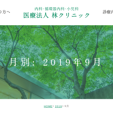
の方へ
診療
内科
小児科
循環器内
月別: 2019年9月
9月
HOME
2019