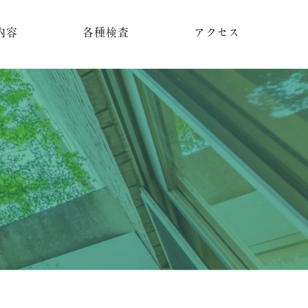
内容
各種検査
アクセス
健康診断
予防接種
科
心臓血管系検査
がん検査