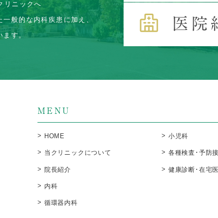
クリニックへ
た一般的な内科疾患に加え、
います。
MENU
HOME
小児科
当クリニックについて
各種検査･予防
院長紹介
健康診断･在宅
内科
循環器内科